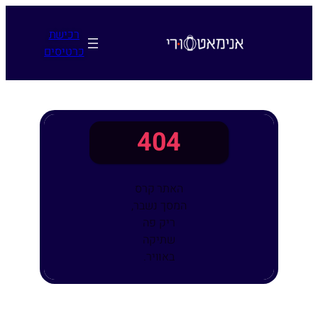
לדלג
לתוכן
רכישת
כרטיסים
404
האתר קרס
המסך נשבר,
ריק פה
שתיקה
באוויר.