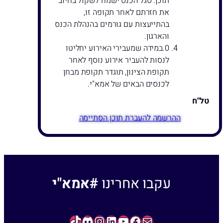
תוכן. סגל הכנס ישמח לשקול בחיוב
את חזרתם לאחר תקופה זו,
בהתייעצות עם גורמים בהנהלת הכנס
והארגון.
במידה שמעבירי האירוע יחליטו
לנסות להעביר אירוע נוסף לאחר
תקופת הצינון, תוגדר תקופת מבחן
לכנסים הבאים של אמא"י.
טל"ח
הרשמה להעברת תוכן
עקבו אחרינו
#אמא"י
TikTok
Instagram
Discord
LinkedIn
YouTube
Facebook
Contact Us