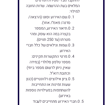
להתקבל מבלי מסירת הפרטים
המלאים בעת ההרשמה. שדות החובה
למילוי:
שם האירוע וסוגו (הרצאה/
סדנה/ פאנל/ אחר).
תיאור האירוע, המספר
בקצרה במה הוא עוסק ומהי
מטרתו (עד 250 תווים).
שמות וגילאים של כלל חברי
האירוע.
פרטי התקשרות תקינים:
מספר טלפון סלולרי (במידה
שאין, ניתן לרשום מספר ביתי)
וכתובת דוא"ל.
ציון אילוצים רלוונטיים (כגון
שעות זמינות או התחייבות
להשתתפות בפעילויות נוספות
באירוע).
חברי האירוע מתחייבים לעבוד