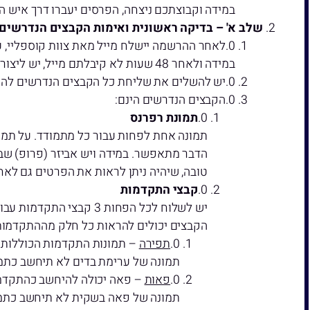
במידה וקבוצתכם ניצחה, הפרסים יעברו דרך איש 
שלב א' – בדיקה ראשונית ואימות הקבצים הנדרשים
לאחר ההרשמה יישלח מייל מאת צוות קוספליי, ע
במידה ולאחר 48 שעות לא קיבלתם מייל, יש ליצור קשר עם צוות קוספליי.
יש להשלים את שליחת כל הקבצים הנדרשים להשלמת ההרשמה עד
הקבצים הנדרשים הינם:
תמונת רפרנס
תמונה אחת לפחות עבור כל מתמודד. על תמונ
הדבר מתאפשר. במידה ויש אביזר (פרופ) שבכ
טובה, שיהיה ניתן לראות את הפרטים גם לאחר
קבצי התקדמות
יש לשלוח לכל הפחות 3 קבצי התקדמות עבור כל מתמודד, אשר מראים בסיס לעבודה על יותר מאלמנט אחד בקוספליי.
הקבצים יכולים להראות כל חלק מההתקדמות
תפירה
– תמונות התקדמות הכוללות ל
תמונה של ערימת בדים לא תיחשב כתמ
פאות
– פאה יכולה להיחשב כהתקדמות
תמונה של פאה בשקית לא תיחשב כתמ