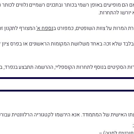
ים, אלא אם הם מופיעים באופן רשמי בכותר ובתכנים רשמיים נלווים לכותר
א יורשו להתחרות.
 המרות על צוות השופטים, כמפורט ב
נספח א'
המצורף לתקנון זה
לבד שלא זכה באחד משלושת המקומות הראשונים או בפרס ציון לש
רות הסקיטים בנוסף לתחרות הקוספליי, ההרשמה תתבצע בנפרד, ב
דעתו האישית של המתמודד. אנא הירשמו לקטגוריה הרלוונטית עבורכ
פורטים למטה) –