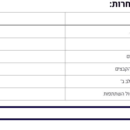
רות:
ם
הקבצים
ב ב׳
טול השתתפות