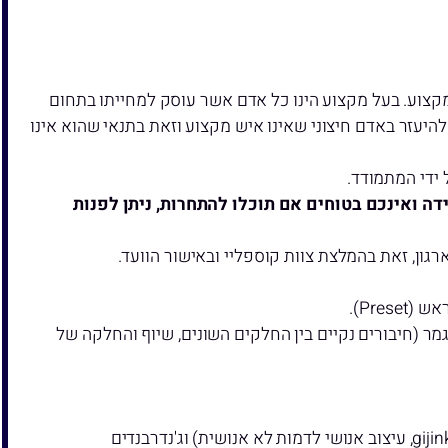
 מקצוע. בעל מקצוע הינו כל אדם אשר עוסק למחייתו בתחום
להיעזר באדם חיצוני שאינו איש מקצוע וזאת בתנאי שהוא אינו
ידי המתמודד.
דה ואינכם בטוחים אם תוכלו להתחרות, ניתן לפנות
ן, זאת בהמלצת צוות קוספליי ובאישור הוועד.
Pre).
מר (חיבורים נקיים בין החלקים השונים, שיוף והחלקה של
קוספליי שמשתתף בתחרות חייב להיות נאמן לדמות שמופיעה בכותר, בעיצוב רשמי שעוצב על ידי יוצרי הכותר. גיג'ינקות (gijinka, עיצוב אנושי לדמות לא אנושית) וג'נדרבנדים