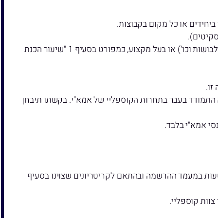
ביחידים או כל מקום בקבוצות.
מתמודד אשר למד באופן מקצועי תחומים הקשורים לקוספליי אותו הוא מכין (כגון תפירה, תדמיתנות, עיצוב תלבושות וכו') או בעל מקצוע, כמפורט בסעיף 1 "שיעור הכנת
זו.
 התמודד בעבר בתחרות הקוספליי של אמא"י. בקשתו תיבחן
סי אמא"י בלבד.
טעות במעמד ההרשמה ובהתאם לקריטריונים שצוינו בסעיף
צוות קוספליי.