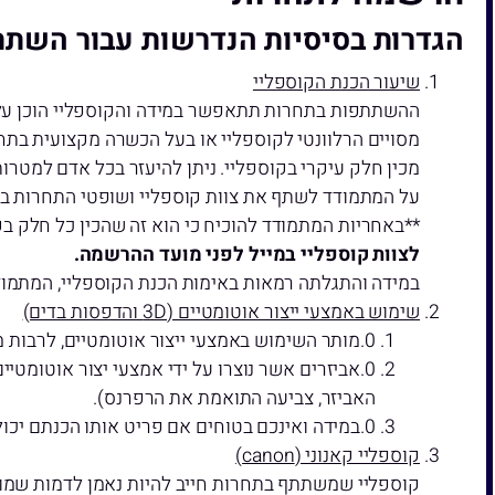
הגדרות בסיסיות הנדרשות עבור השתת
שיעור הכנת הקוספליי
ההשתתפות בתחרות תתאפשר במידה והקוספליי הוכן על ידי
מסויים הרלוונטי לקוספליי או בעל הכשרה מקצועית בתחום
מכין חלק עיקרי בקוספליי. ניתן להיעזר בכל אדם למטרות
על המתמודד לשתף את צוות קוספליי ושופטי התחרות במה
**באחריות המתמודד להוכיח כי הוא זה שהכין כל חלק ב
לצוות קוספליי במייל לפני מועד ההרשמה.
במידה והתגלתה רמאות באימות הכנת הקוספליי, המתמוד
שימוש באמצעי ייצור אוטומטיים (3D והדפסות בדים)
מותר השימוש באמצעי ייצור אוטומטיים, לרבות מדפ
אביזרים אשר נוצרו על ידי אמצעי יצור אוטומטי
האביזר, צביעה התואמת את הרפרנס).
במידה ואינכם בטוחים אם פריט אותו הכנתם יכול 
קוספליי קאנוני (canon)