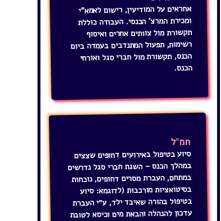
אחראים על המודיעין, רישום לאמא"י
ומכירת המרצ' הכנסי. העבודה כוללת
תקשורת מול צוותים אחרים ואיסוף
רשימות, תפעול המתנדבים בעמדה ביום
הכנס, תקשורת מול חברי סגל ואורחי
הכנס.
חמ"ל
סיוע בטיפול באירועים דחופים שצצים
במהלך הכנס – השגת חברי סגל נדרשים
במתחם, העברת מסרים דחופים, נוכחות
בסיטואציות מורכבות (לדוגמא: סיוע
בטיפול בהורה שאיבד ילד, ע״י העברת
עדכון להנהלה והבאת מים וכיסא לטובת
סיוע בהרגעת ההורה). התפקיד דורש
תקשורת עם מבקרי ואורחי הכנס, שליטה