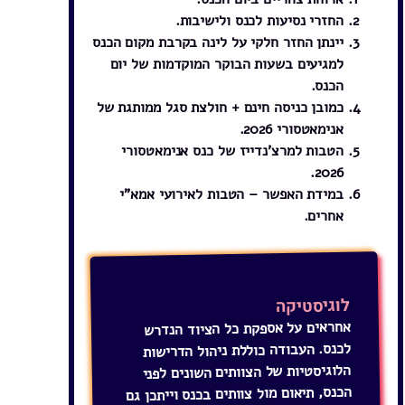
החזרי נסיעות לכנס ולישיבות.
יינתן החזר חלקי על לינה בקרבת מקום הכנס
למגיעים בשעות הבוקר המוקדמות של יום
הכנס.
כמובן כניסה חינם + חולצת סגל ממותגת של
אנימאטסורי 2026.
הטבות למרצ'נדייז של כנס אנימאטסורי
2026.
במידת האפשר – הטבות לאירועי אמא"י
אחרים.
לוגיסטיקה
אחראים על אספקת כל הציוד הנדרש
לכנס. העבודה כוללת ניהול הדרישות
הלוגיסטיות של הצוותים השונים לפני
הכנס, תיאום מול צוותים בכנס וייתכן גם
מול ספקים חיצוניים. בנוסף, הצוות
אחראי גם על האפסנאות ומתחם שמירת