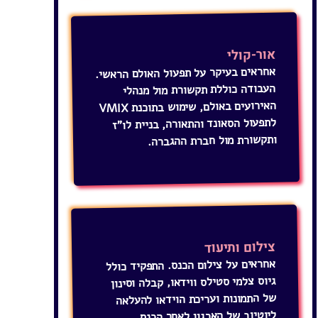
אור-קולי
אחראים בעיקר על תפעול האולם הראשי.
העבודה כוללת תקשורת מול מנהלי
לתפעול הסאונד והתאורה, בניית לו"ז
האירועים באולם, שימוש בתוכנת VMIX
ותקשורת מול חברת ההגברה.
צילום ותיעוד
אחראים על צילום הכנס. התפקיד כולל
גיוס צלמי סטילס ווידאו, קבלה וסינון
של התמונות ועריכת הוידאו להעלאה
ליוטיוב של הארגון לאחר הכנס.