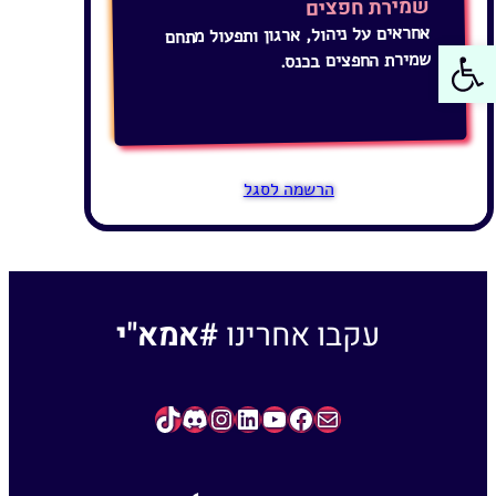
שמירת חפצים
אחראים על ניהול, ארגון ותפעול מתחם
פתח סרגל נגישות
שמירת החפצים בכנס.
הרשמה לסגל
עקבו אחרינו
#אמא"י
TikTok
Instagram
Discord
LinkedIn
YouTube
Facebook
Contact Us