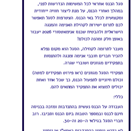
סגל הכנס אחראי לכל המשימות הנדרשות לפני,
במהלך ואחרי הכנס, על מנת ליצור חוויה ייחודית
ומקצועית לכלל באי הכנס. הצטרפות לסגל תאפשר
לכם לתרום ישירות לקהילת האנימה והמנגה
הישראלית ולהבטיח שכנס אנימאטסורי 2026 יעבור
באופן חלק ומהנה לכולם!
מעבר לתרומה לקהילה, הסגל הוא מקום נפלא
להכיר חברים חובבי אנימה ומנגה ולהתנסות
בתפקידים מגוונים ושוברי שגרה.
תפקידי הסגל מגוונים (ראו פירוט תפקידים למטה)
וכולם חיוניים לתפעול הכנס, כך שכל אחד ואחת
יכולים למצוא את התפקיד המתאים להם.
כללי:
העבודה על הכנס נעשית בהתנדבות ומזכה בכניסה
חינם לכנס ובמספר הטבות ביום הכנס וסביבו. רוב
חברי הסגל בגילאי ה-20 וה-30.
לא נדרש ניסיון בהתנדבות באמא"י או ניסיון